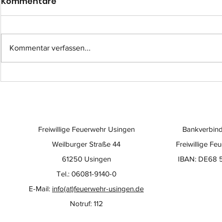
Kommentare
Kommentar verfassen...
Einsatz-Nr.: 057
Einsatz-Nr
Freiwillige Feuerwehr Usingen
Bankverbind
Weilburger Straße 44
Freiwillige Fe
61250 Usingen
IBAN: DE68 
Tel.: 06081-9140-0
E-Mail:
info(at)feuerwehr-usingen.de
Notruf: 112