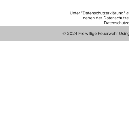
Unter "Datenschutzerklärung"
a
neben der Datenschutzer
Datenschutzo
© 2024 Freiwillige Feuerwehr Usin