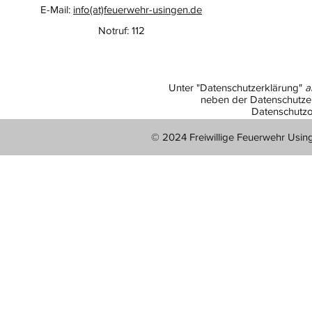
E-Mail:
info(at)feuerwehr-usingen.de
Notruf: 112
Unter "Datenschutzerklärung"
a
neben der Datenschutzer
Datenschutzo
© 2024 Freiwillige Feuerwehr Usin