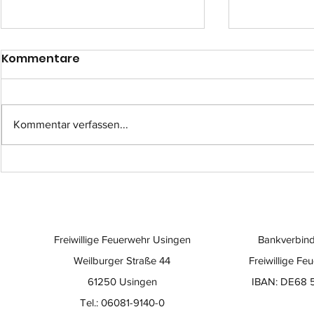
Kommentare
Kommentar verfassen...
Einsatz-Nr.: 057
Einsatz-Nr
Freiwillige Feuerwehr Usingen
Bankverbind
Weilburger Straße 44
Freiwillige Fe
61250 Usingen
IBAN: DE68 
Tel.: 06081-9140-0