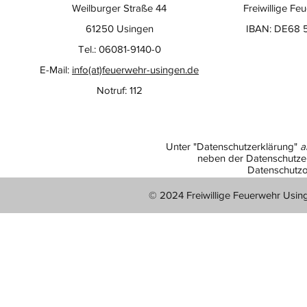
Weilburger Straße 44
Freiwillige Fe
61250 Usingen
IBAN: DE68 
Tel.: 06081-9140-0
E-Mail:
info(at)feuerwehr-usingen.de
Notruf: 112
Unter "Datenschutzerklärung"
a
neben der Datenschutzer
Datenschutzo
© 2024 Freiwillige Feuerwehr Usin