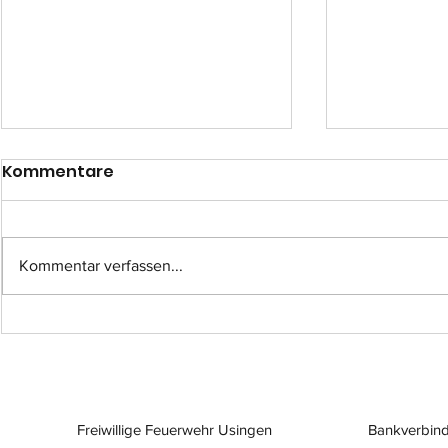
Kommentare
Kommentar verfassen...
Einsatz-Nr.: 057
Einsatz-Nr
Freiwillige Feuerwehr Usingen
Bankverbind