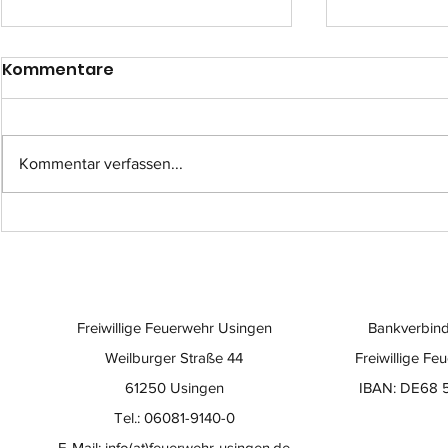
Kommentare
Kommentar verfassen...
Einsatz-Nr.: 057
Einsatz-Nr
Freiwillige Feuerwehr Usingen
Bankverbind
Weilburger Straße 44
Freiwillige Fe
61250 Usingen
IBAN: DE68 
Tel.: 06081-9140-0
E-Mail:
info(at)feuerwehr-usingen.de