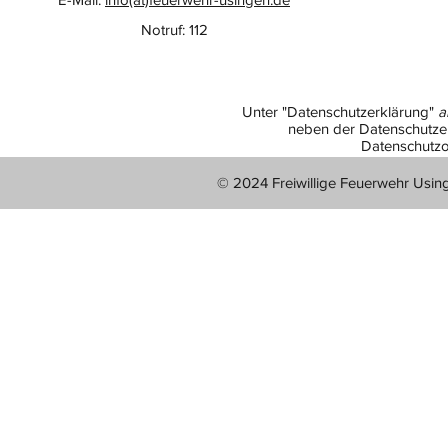
Notruf: 112
Unter "Datenschutzerklärung"
a
neben der Datenschutzer
Datenschutzo
© 2024 Freiwillige Feuerwehr Usin