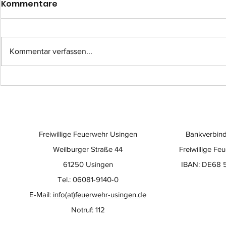
Kommentare
Kommentar verfassen...
Einsatz-Nr.: 057
Einsatz-Nr
Freiwillige Feuerwehr Usingen
Bankverbind
Weilburger Straße 44
Freiwillige Fe
61250 Usingen
IBAN: DE68 
Tel.: 06081-9140-0
E-Mail:
info(at)feuerwehr-usingen.de
Notruf: 112