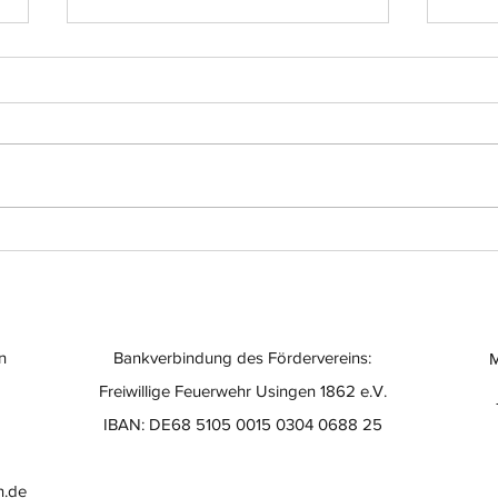
Einsatz-Nr.: 056
Eins
n
Bankverbindung des Fördervereins:
M
Freiwillige Feuerwehr Usingen 1862 e.V.
IBAN: DE68 5105 0015 0304 0688 25
n.de