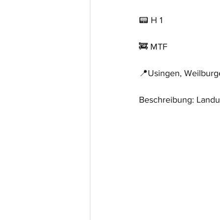
📟 H 1
🚒 MTF
📍Usingen, Weilburg
Beschreibung: Land