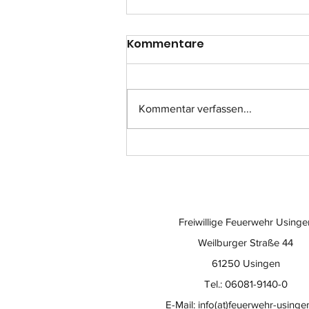
Kommentare
Kommentar verfassen...
Einsatz-Nr.: 057
Freiwillige Feuerwehr Usinge
Weilburger Straße 44
61250 Usingen
Tel.: 06081-9140-0
E-Mail:
info(at)feuerwehr-usinge