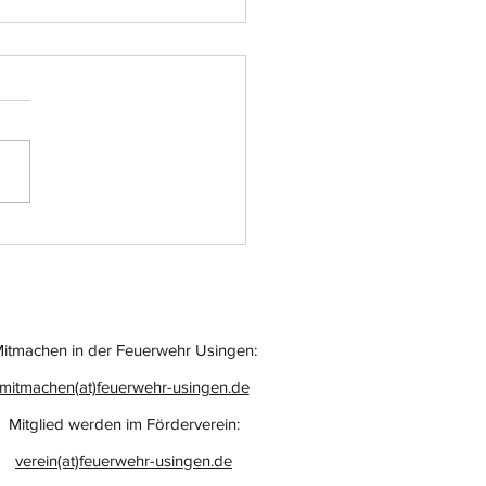
atz-Nr.: 055
itmachen in der Feuerwehr Usingen:
mitmachen(at)feuerwehr-usingen.de
Mitglied werden im Förderverein:
verein(at)feuerwehr-usingen.de