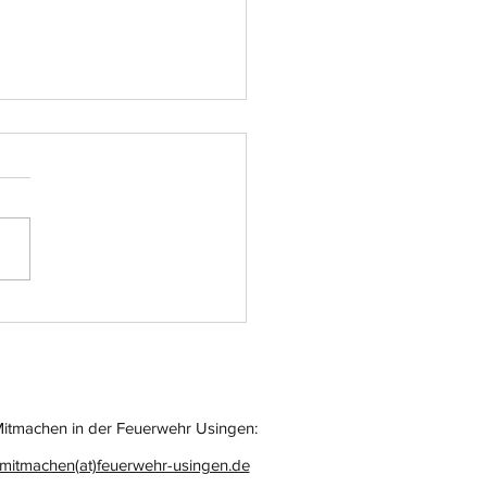
atz-Nr.: 055
itmachen in der Feuerwehr Usingen:
mitmachen(at)feuerwehr-usingen.de