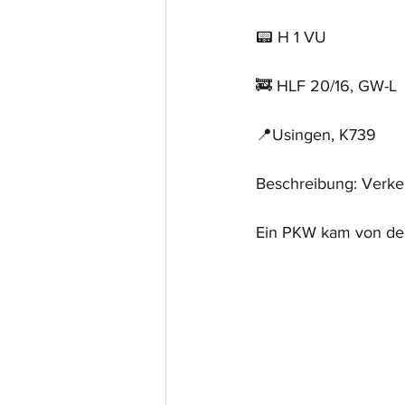
📟 H 1 VU
🚒 HLF 20/16, GW-L
📍Usingen, K739
Beschreibung: Verkeh
Ein PKW kam von der 