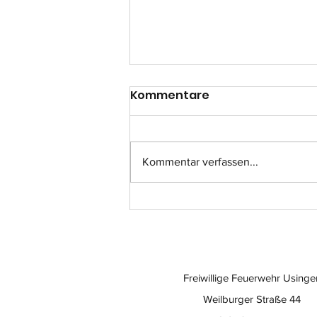
Kommentare
Kommentar verfassen...
Einsatz-Nr.: 057
Freiwillige Feuerwehr Usinge
Weilburger Straße 44