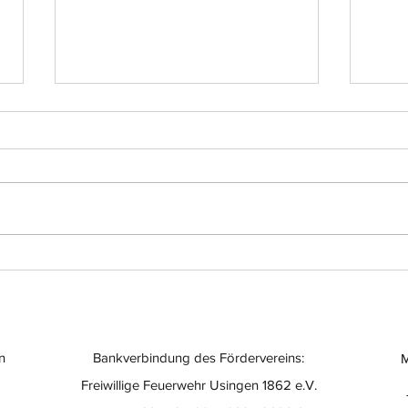
Einsatz-Nr.: 056
Eins
n
Bankverbindung des Fördervereins:
M
Freiwillige Feuerwehr Usingen 1862 e.V.