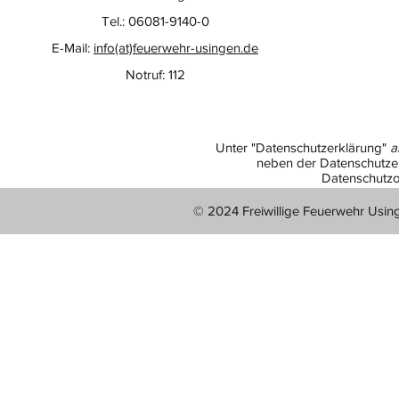
Tel.: 06081-9140-0
E-Mail:
info(at)feuerwehr-usingen.de
Notruf: 112
Unter "Datenschutzerklärung"
a
neben der Datenschutzer
Datenschutzo
© 2024 Freiwillige Feuerwehr Usin