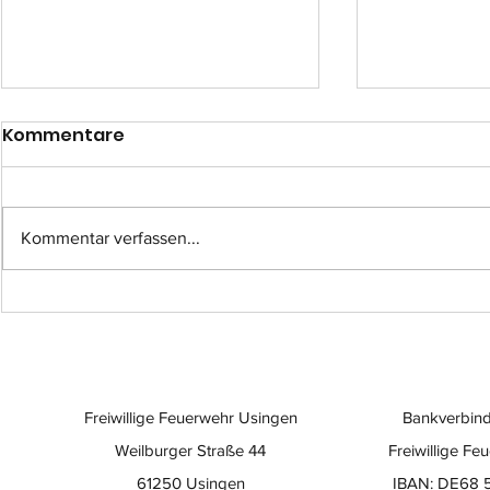
Kommentare
Kommentar verfassen...
Einsatz-Nr.: 057
Einsatz-Nr
Freiwillige Feuerwehr Usingen
Bankverbind
Weilburger Straße 44
Freiwillige Fe
61250 Usingen
IBAN: DE68 