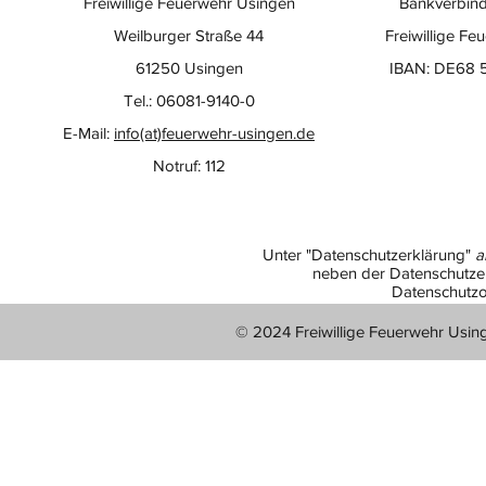
Freiwillige Feuerwehr Usingen
Bankverbind
Weilburger Straße 44
Freiwillige Fe
61250 Usingen
IBAN: DE68 
Tel.: 06081-9140-0
E-Mail:
info(at)feuerwehr-usingen.de
Notruf: 112
Unter "Datenschutzerklärung"
a
neben der Datenschutzer
Datenschutzo
© 2024 Freiwillige Feuerwehr Usin