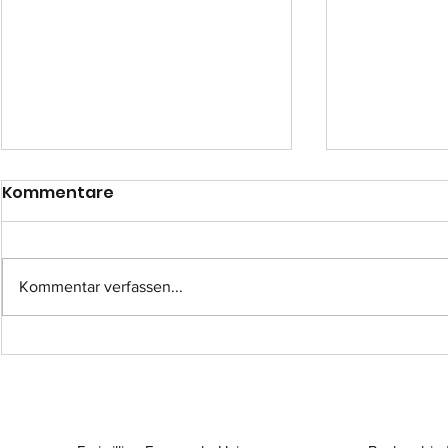
Kommentare
Kommentar verfassen...
Einsatz-Nr.: 057
Einsatz-Nr