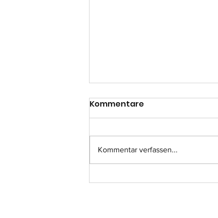
Kommentare
Kommentar verfassen...
Einsatz-Nr.: 057