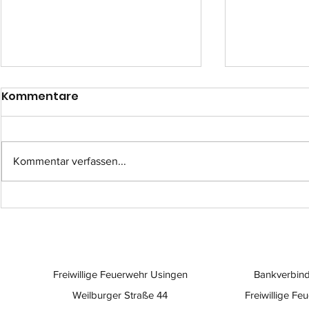
Kommentare
Kommentar verfassen...
Einsatz-Nr.: 057
Einsatz-Nr
Freiwillige Feuerwehr Usingen
Bankverbind
Weilburger Straße 44
Freiwillige Fe