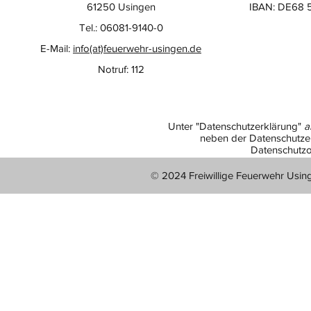
61250 Usingen
IBAN: DE68 
Tel.: 06081-9140-0
E-Mail:
info(at)feuerwehr-usingen.de
Notruf: 112
Unter "Datenschutzerklärung"
a
neben der Datenschutzer
Datenschutzo
© 2024 Freiwillige Feuerwehr Usin