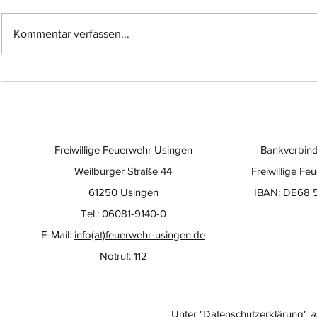
Kommentar verfassen...
Einsatz-Nr.: 057
Einsatz-Nr
Freiwillige Feuerwehr Usingen
Bankverbind
Weilburger Straße 44
Freiwillige Fe
61250 Usingen
IBAN: DE68 
Tel.: 06081-9140-0
E-Mail:
info(at)feuerwehr-usingen.de
Notruf: 112
Unter "Datenschutzerklärung"
a