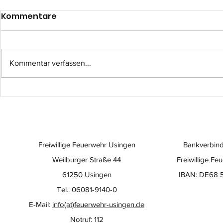
Kommentare
Kommentar verfassen...
Einsatz-Nr.: 057
Einsatz-Nr
Freiwillige Feuerwehr Usingen
Bankverbind
Weilburger Straße 44
Freiwillige Fe
61250 Usingen
IBAN: DE68 
Tel.: 06081-9140-0
E-Mail:
info(at)feuerwehr-usingen.de
Notruf: 112