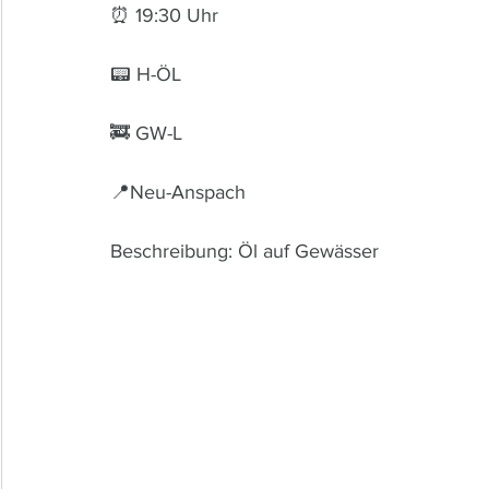
⏰ 19:30 Uhr 
📟 H-ÖL
🚒 GW-L
📍Neu-Anspach 
Beschreibung: Öl auf Gewässer