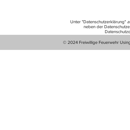
Unter "Datenschutzerklärung"
a
neben der Datenschutzer
Datenschutzo
© 2024 Freiwillige Feuerwehr Usin