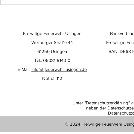
Freiwillige Feuerwehr Usingen
Bankverbind
Weilburger Straße 44
Freiwillige Fe
61250 Usingen
IBAN: DE68 
Tel.: 06081-9140-0
E-Mail:
info(at)feuerwehr-usingen.de
Notruf: 112
Unter "Datenschutzerklärung"
a
neben der Datenschutzer
Datenschutzo
© 2024 Freiwillige Feuerwehr Usin