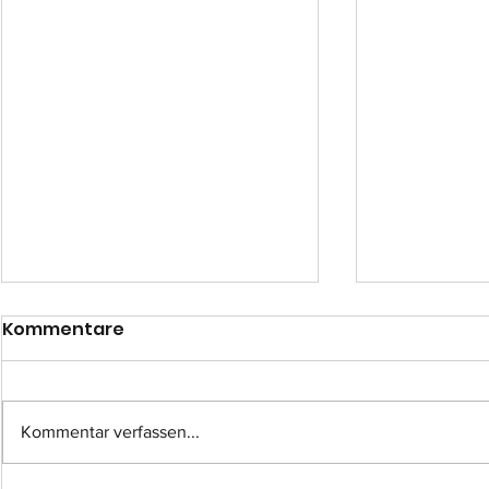
Kommentare
Kommentar verfassen...
Einsatz-Nr.: 057
Einsatz-Nr