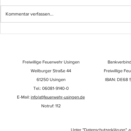
Kommentar verfassen...
Einsatz-Nr.: 057
Einsatz-Nr
Freiwillige Feuerwehr Usingen
Bankverbind
Weilburger Straße 44
Freiwillige Fe
61250 Usingen
IBAN: DE68 
Tel.: 06081-9140-0
E-Mail:
info(at)feuerwehr-usingen.de
Notruf: 112
Unter "Datenschutzerklärung"
a