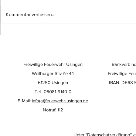
Kommentar verfassen...
Einsatz-Nr.: 057
Einsatz-Nr
Freiwillige Feuerwehr Usingen
Bankverbind
Weilburger Straße 44
Freiwillige Fe
61250 Usingen
IBAN: DE68 
Tel.: 06081-9140-0
E-Mail:
info(at)feuerwehr-usingen.de
Notruf: 112
Unter "Datenschutzerklärung"
a