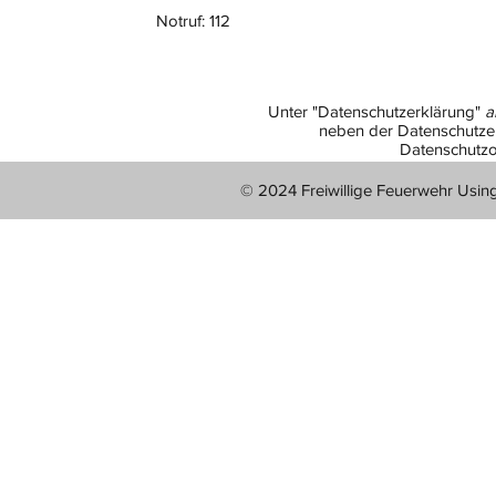
Notruf: 112
Unter "Datenschutzerklärung"
a
neben der Datenschutzer
Datenschutzo
© 2024 Freiwillige Feuerwehr Usin