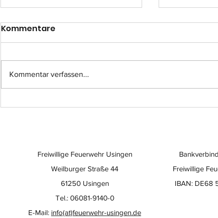
Kommentare
Kommentar verfassen...
Einsatz-Nr.: 057
Einsatz-Nr
Freiwillige Feuerwehr Usingen
Bankverbind
Weilburger Straße 44
Freiwillige Fe
61250 Usingen
IBAN: DE68 
Tel.: 06081-9140-0
E-Mail:
info(at)feuerwehr-usingen.de