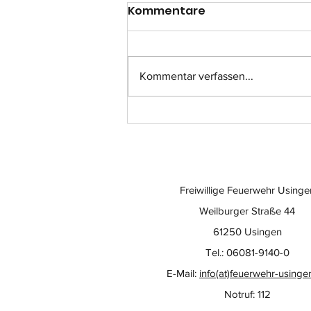
Kommentare
Kommentar verfassen...
Einsatz-Nr.: 057
Freiwillige Feuerwehr Usinge
Weilburger Straße 44
61250 Usingen
Tel.: 06081-9140-0
E-Mail:
info(at)feuerwehr-usinge
Notruf: 112