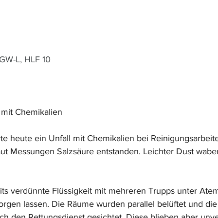
 GW-L, HLF 10
 mit Chemikalien
te heute ein Unfall mit Chemikalien bei Reinigungsarbeite
 laut Messungen Salzsäure entstanden. Leichter Dust waber
its verdünnte Flüssigkeit mit mehreren Trupps unter Ate
gen lassen. Die Räume wurden parallel belüftet und die 
 den Rettungsdienst gesichtet. Diese blieben aber unver