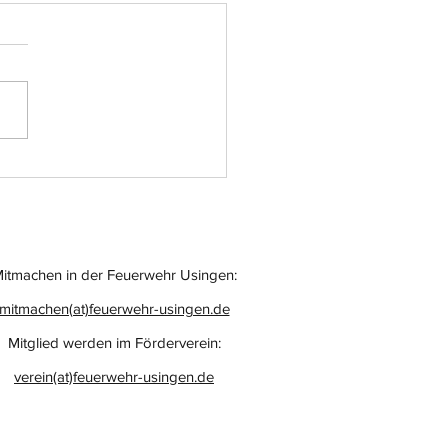
atz-Nr.: 055
itmachen in der Feuerwehr Usingen:
mitmachen(at)feuerwehr-usingen.de
Mitglied werden im Förderverein:
verein(at)feuerwehr-usingen.de