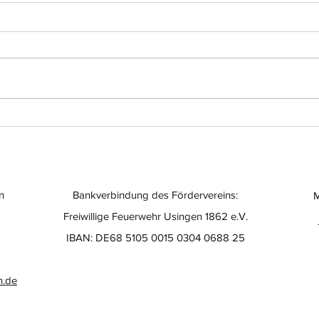
Einsatz-Nr.: 056
Eins
n
Bankverbindung des Fördervereins:
M
Freiwillige Feuerwehr Usingen 1862 e.V.
IBAN: DE68 5105 0015 0304 0688 25
n.de