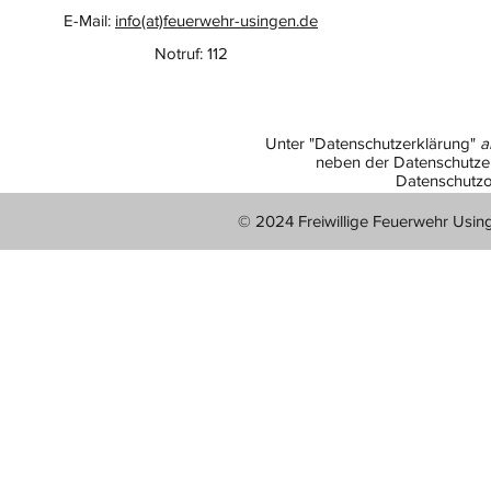
E-Mail:
info(at)feuerwehr-usingen.de
Notruf: 112
Unter "Datenschutzerklärung"
a
neben der Datenschutzer
Datenschutzo
© 2024 Freiwillige Feuerwehr Usin