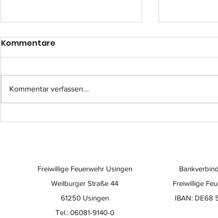
Kommentare
Kommentar verfassen...
Einsatz-Nr.: 057
Einsatz-Nr
Freiwillige Feuerwehr Usingen
Bankverbind
Weilburger Straße 44
Freiwillige Fe
61250 Usingen
IBAN: DE68 
Tel.: 06081-9140-0