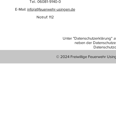
Tel.: 06081-9140-0
E-Mail:
info(at)feuerwehr-usingen.de
Notruf: 112
Unter "Datenschutzerklärung"
a
neben der Datenschutzer
Datenschutzo
© 2024 Freiwillige Feuerwehr Usin