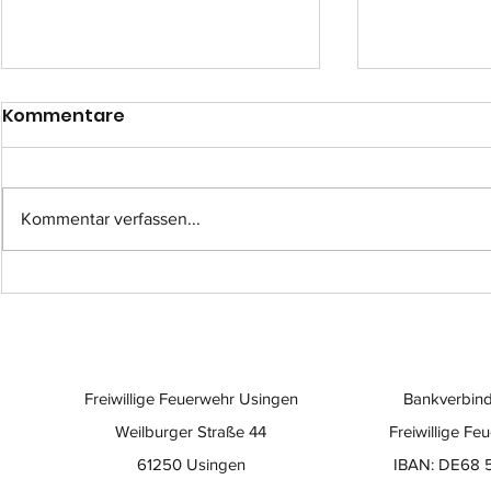
Kommentare
Kommentar verfassen...
Einsatz-Nr.: 057
Einsatz-Nr
Freiwillige Feuerwehr Usingen
Bankverbind
Weilburger Straße 44
Freiwillige Fe
61250 Usingen
IBAN: DE68 