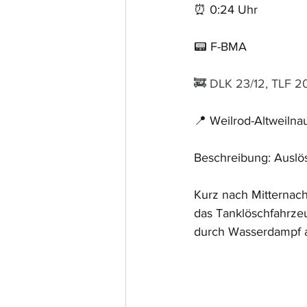
⏰ 0:24 Uhr 
📟 F-BMA
🚒 DLK 23/12, TLF 2
📍 Weilrod-Altweilna
Beschreibung: Auslö
Kurz nach Mitternach
das Tanklöschfahrzeu
durch Wasserdampf 