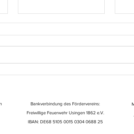
Einsatz-Nr.: 056
Eins
n
Bankverbindung des Fördervereins:
M
Freiwillige Feuerwehr Usingen 1862 e.V.
IBAN: DE68 5105 0015 0304 0688 25