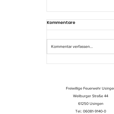
Kommentare
Kommentar verfassen...
Einsatz-Nr.: 057
Freiwillige Feuerwehr Usinge
Weilburger Straße 44
61250 Usingen
Tel.: 06081-9140-0