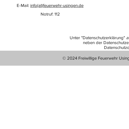
E-Mail:
info(at)feuerwehr-usingen.de
Notruf: 112
Unter "Datenschutzerklärung"
a
neben der Datenschutzer
Datenschutzo
© 2024 Freiwillige Feuerwehr Usin