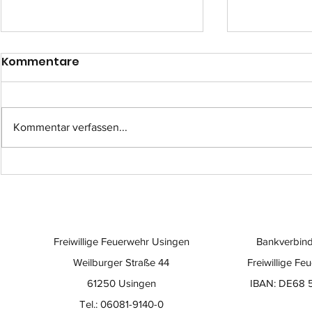
Kommentare
Kommentar verfassen...
Einsatz-Nr.: 057
Einsatz-Nr
Freiwillige Feuerwehr Usingen
Bankverbind
Weilburger Straße 44
Freiwillige Fe
61250 Usingen
IBAN: DE68 
Tel.: 06081-9140-0