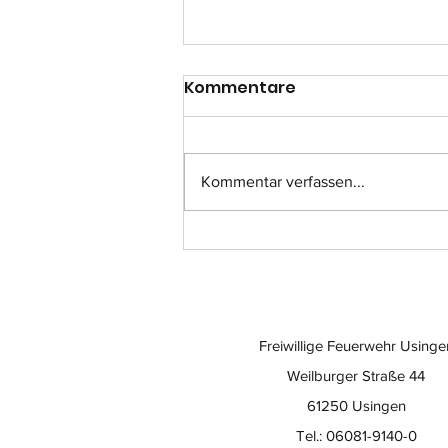
Kommentare
Kommentar verfassen...
Einsatz-Nr.: 057
Freiwillige Feuerwehr Usinge
Weilburger Straße 44
61250 Usingen
Tel.: 06081-9140-0