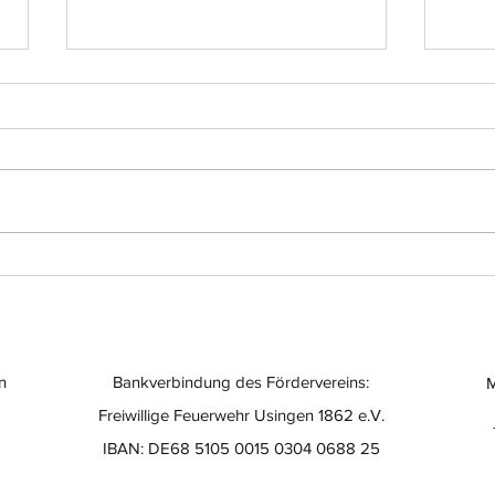
Einsatz-Nr.: 056
Eins
n
Bankverbindung des Fördervereins:
M
Freiwillige Feuerwehr Usingen 1862 e.V.
IBAN: DE68 5105 0015 0304 0688 25