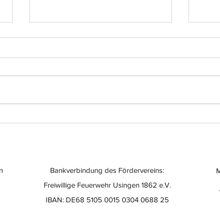
Einsatz-Nr.: 056
Eins
n
Bankverbindung des Fördervereins:
M
Freiwillige Feuerwehr Usingen 1862 e.V.
IBAN: DE68 5105 0015 0304 0688 25