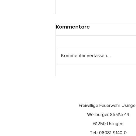
Kommentare
Kommentar verfassen...
Einsatz-Nr.: 057
Freiwillige Feuerwehr Usinge
Weilburger Straße 44
61250 Usingen
Tel.: 06081-9140-0