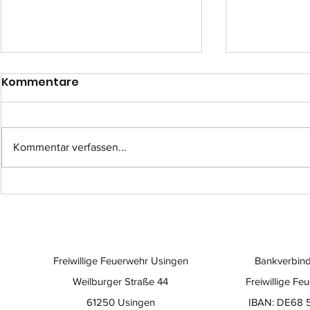
Kommentare
Kommentar verfassen...
Einsatz-Nr.: 057
Einsatz-Nr
Freiwillige Feuerwehr Usingen
Bankverbind
Weilburger Straße 44
Freiwillige Fe
61250 Usingen
IBAN: DE68 