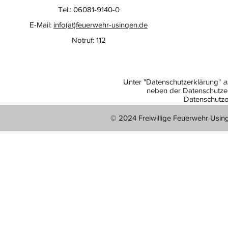
Tel.: 06081-9140-0
E-Mail:
info(at)feuerwehr-usingen.de
Notruf: 112
Unter "Datenschutzerklärung"
a
neben der Datenschutzer
Datenschutzo
© 2024 Freiwillige Feuerwehr Usin