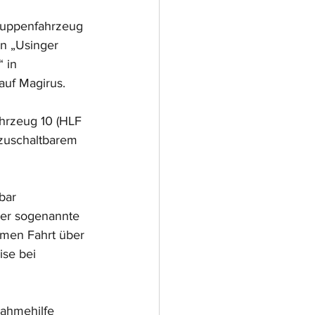
ruppenfahrzeug 
n „Usinger 
 in 
auf Magirus.
hrzeug 10 (HLF 
zuschaltbarem 
bar 
der sogenannte 
men Fahrt über 
se bei 
nahmehilfe 