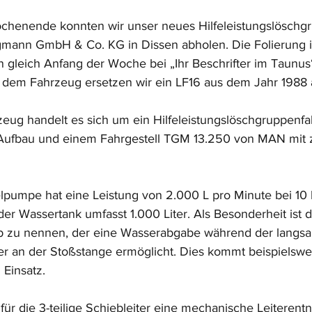
enende konnten wir unser neues Hilfeleistungslöschg
gmann GmbH & Co. KG in Dissen abholen. Die Folierung i
n gleich Anfang der Woche bei „Ihr Beschrifter im Taunus“
 dem Fahrzeug ersetzen wir ein LF16 aus dem Jahr 1988 
ug handelt es sich um ein Hilfeleistungslöschgruppenfa
-Aufbau und einem Fahrgestell TGM 13.250 von MAN mit 
lpumpe hat eine Leistung von 2.000 L pro Minute bei 10 
r Wassertank umfasst 1.000 Liter. Als Besonderheit ist 
eb zu nennen, der eine Wasserabgabe während der langsa
r an der Stoßstange ermöglicht. Dies kommt beispielswei
Einsatz.
ür die 3-teilige Schiebleiter eine mechanische Leiterent