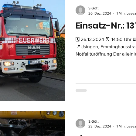
S.Göttl
26. Dez. 2024
1 Min. Lesez
Einsatz-Nr.: 13
🗓 26.12.2024 ⏰ 14:50 Uhr 
📍Usingen, Emminghausstra
Notfalltüröffnung Der allein
S.Göttl
23. Dez. 2024
1 Min. Lesez