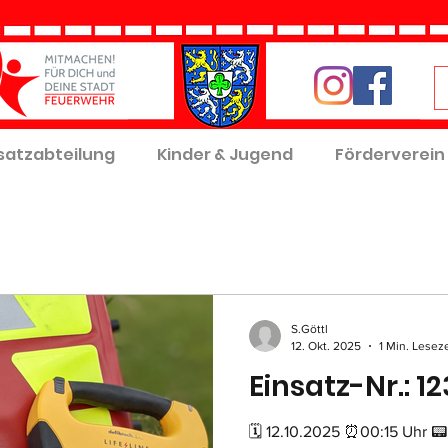
satzabteilung
Kinder & Jugend
Förderverein
S.Göttl
12. Okt. 2025
1 Min. Leseze
Einsatz-Nr.: 12
🗓 12.10.2025 ⏰00:15 Uhr 📟