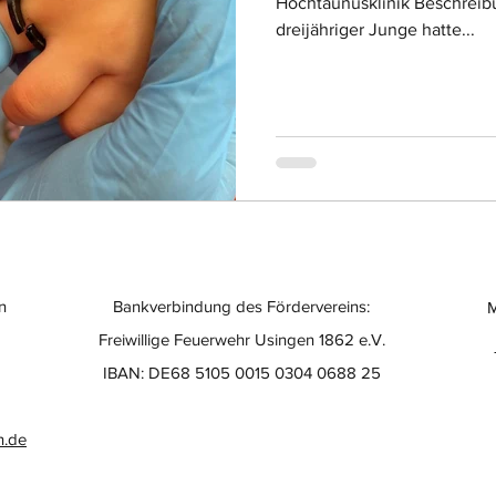
Hochtaunusklinik Beschreibun
dreijähriger Junge hatte...
n
Bankverbindung des Fördervereins:
M
Freiwillige Feuerwehr Usingen 1862 e.V.
IBAN: DE68 5105 0015 0304 0688 25
n.de