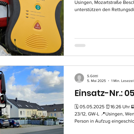
Usingen, Mozartstraße Besch
unterstützen den Rettungsd
Person aus ihrer Wohnung d
unten zum rettungswagen zu
S.Göttl
5. Mai 2025
1 Min. Lesezei
Einsatz-Nr.: 0
🗓 05.05.2025 ⏰16:26 Uhr 📟
23/12, GW-L 📍Usingen, Wen
Person in Aufzug eingeschlo