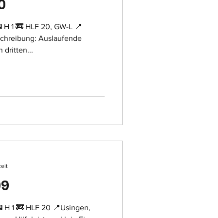
0
 H 1 🚒 HLF 20, GW-L 📍
chreibung: Auslaufende
 dritten...
zeit
99
 H 1 🚒 HLF 20 📍Usingen,