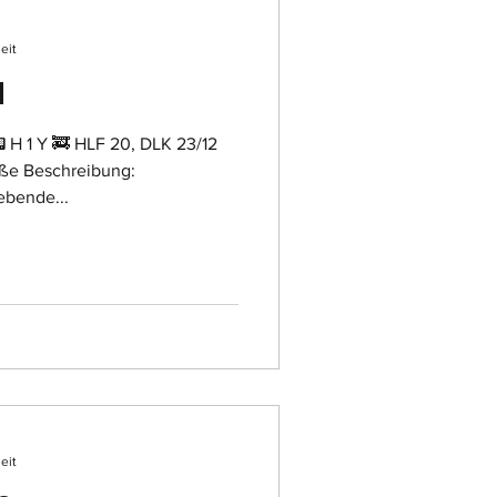
eit
1
 H 1 Y 🚒 HLF 20, DLK 23/12
ße Beschreibung:
lebende...
eit