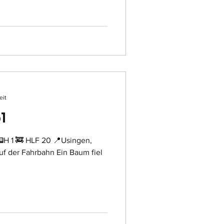
eit
1
H 1 🚒 HLF 20 📍Usingen,
f der Fahrbahn Ein Baum fiel