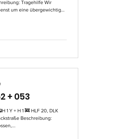
reibung: Tragehilfe Wir
ienst um eine übergewichtige
urch das Treppenhaus nach
 tragen.
t
52 + 053
H 1 Y + H 1 🚒 HLF 20, DLK
ckstraße Beschreibung:
ssen,...