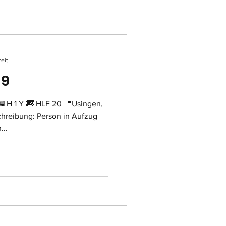
zeit
39
 H 1 Y 🚒 HLF 20 📍Usingen,
hreibung: Person in Aufzug
...