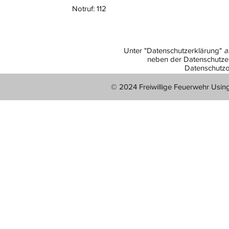
Notruf: 112
Unter "Datenschutzerklärung"
a
neben der Datenschutzer
Datenschutzo
© 2024 Freiwillige Feuerwehr Usin