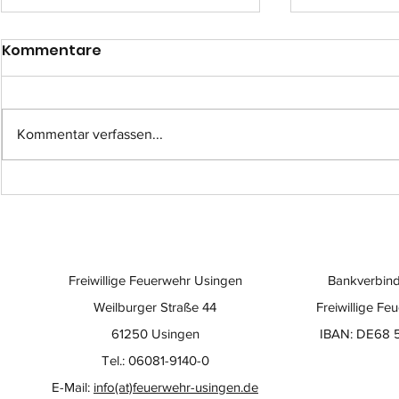
Kommentare
Kommentar verfassen...
Einsatz-Nr.: 057
Einsatz-Nr
Freiwillige Feuerwehr Usingen
Bankverbind
Weilburger Straße 44
Freiwillige Fe
61250 Usingen
IBAN: DE68 
Tel.: 06081-9140-0
E-Mail:
info(at)feuerwehr-usingen.de