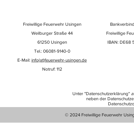
Freiwillige Feuerwehr Usingen
Bankverbind
Weilburger Straße 44
Freiwillige Fe
61250 Usingen
IBAN: DE68 
Tel.: 06081-9140-0
E-Mail:
info(at)feuerwehr-usingen.de
Notruf: 112
Unter "Datenschutzerklärung"
a
neben der Datenschutzer
Datenschutzo
© 2024 Freiwillige Feuerwehr Usin