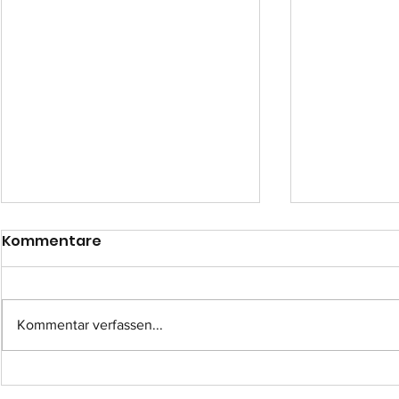
Kommentare
Kommentar verfassen...
Einsatz-Nr.: 057
Einsatz-Nr