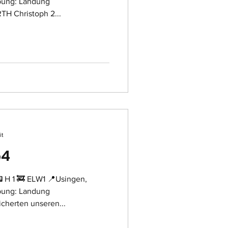
bung: Landung
TH Christoph 2...
it
54
 H 1 🚒 ELW1 📍Usingen,
bung: Landung
cherten unseren...