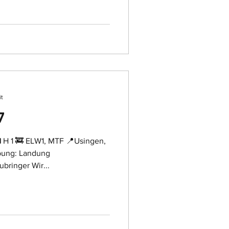
it
7
 H 1 🚒 ELW1, MTF 📍Usingen,
bung: Landung
bringer Wir...