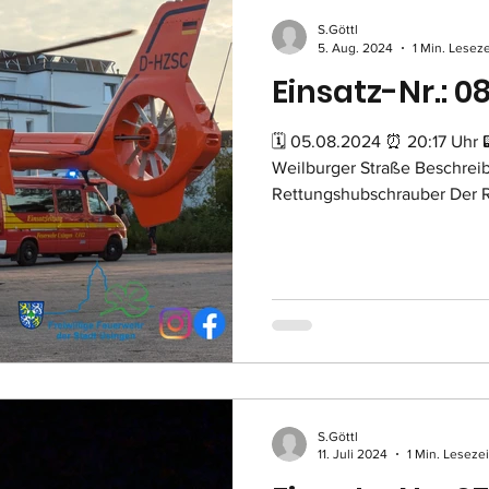
S.Göttl
5. Aug. 2024
1 Min. Leseze
Einsatz-Nr.: 0
🗓 05.08.2024 ⏰ 20:17 Uhr 
Weilburger Straße Beschrei
Rettungshubschrauber Der R
S.Göttl
11. Juli 2024
1 Min. Lesezei