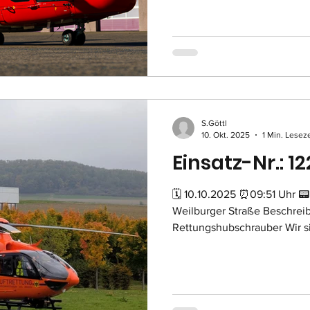
S.Göttl
10. Okt. 2025
1 Min. Leseze
Einsatz-Nr.: 12
🗓 10.10.2025 ⏰09:51 Uhr 📟
Weilburger Straße Beschrei
Rettungshubschrauber Wir s
Landung eines Rettungshubs