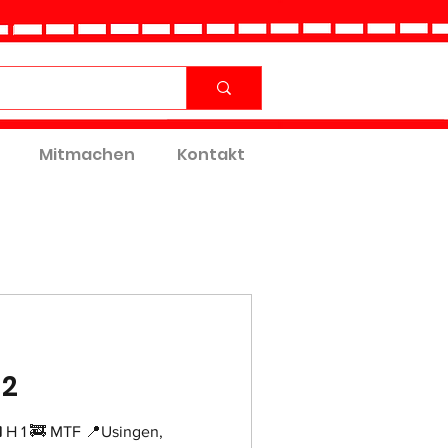
Mitmachen
Kontakt
32
 H 1 🚒 MTF 📍Usingen,