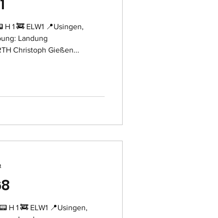
1
 H 1 🚒 ELW1 📍Usingen,
bung: Landung
TH Christoph Gießen...
t
68
📟 H 1 🚒 ELW1 📍Usingen,