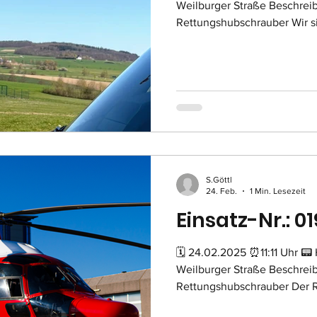
Weilburger Straße Beschrei
Rettungshubschrauber Wir s
Rettungshubschraubers ab.
S.Göttl
24. Feb.
1 Min. Lesezeit
Einsatz-Nr.: 01
🗓 24.02.2025 ⏰11:11 Uhr 📟
Weilburger Straße Beschrei
Rettungshubschrauber Der 
befindlichen Rettungswagen 