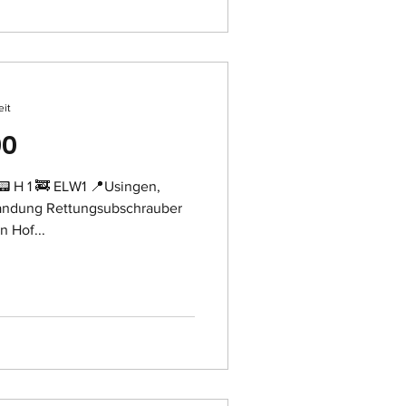
eit
90
📟 H 1 🚒 ELW1 📍Usingen,
andung Rettungsubschrauber
n Hof...