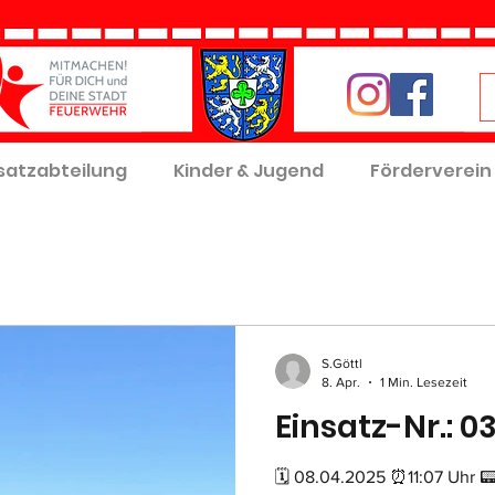
satzabteilung
Kinder & Jugend
Förderverein
S.Göttl
8. Apr.
1 Min. Lesezeit
Einsatz-Nr.: 0
🗓 08.04.2025 ⏰11:07 Uhr 