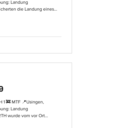
bung: Landung
icherten die Landung eines
9
 H 1 🚒 MTF 📍Usingen,
bung: Landung
RTH wurde vom vor Ort
abbestellt.