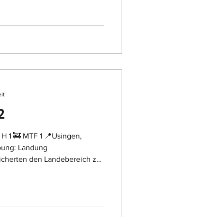
it
2
 H 1 🚒 MTF 1 📍Usingen,
bung: Landung
icherten den Landebereich zur
chraubers ab.