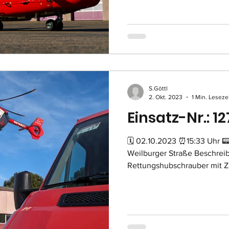
S.Göttl
2. Okt. 2023
1 Min. Leseze
Einsatz-Nr.: 12
🗓 02.10.2023 ⏰15:33 Uhr 
Weilburger Straße Beschrei
Rettungshubschrauber mit Zu