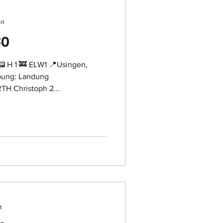
it
80
 H 1 🚒 ELW1 📍Usingen,
bung: Landung
TH Christoph 2...
t