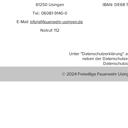
61250 Usingen
IBAN: DE68 
Tel.: 06081-9140-0
E-Mail:
info(at)feuerwehr-usingen.de
Notruf: 112
Unter "Datenschutzerklärung"
a
neben der Datenschutzer
Datenschutzo
© 2024 Freiwillige Feuerwehr Usin