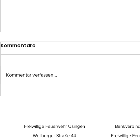
Kommentare
Kommentar verfassen...
Einsatz-Nr.: 057
Einsatz-Nr
Freiwillige Feuerwehr Usingen
Bankverbind
Weilburger Straße 44
Freiwillige Fe