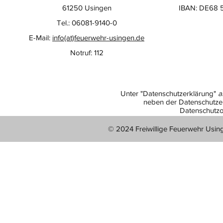
61250 Usingen
IBAN: DE68 
Tel.: 06081-9140-0
E-Mail:
info(at)feuerwehr-usingen.de
Notruf: 112
Unter "Datenschutzerklärung"
a
neben der Datenschutzer
Datenschutzo
© 2024 Freiwillige Feuerwehr Usin