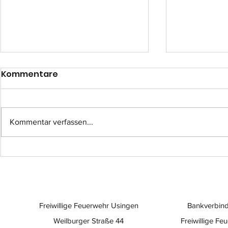
Kommentare
Kommentar verfassen...
Einsatz-Nr.: 057
Einsatz-Nr
Freiwillige Feuerwehr Usingen
Bankverbind
Weilburger Straße 44
Freiwillige Fe