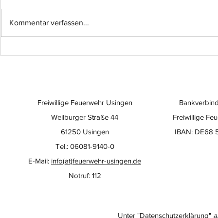
Kommentar verfassen...
Neue Bilder von der
Einsatzüb
Baustelle
Quarzitwe
testet ne
Freiwillige Feuerwehr Usingen
Bankverbind
Weilburger Straße 44
Freiwillige Fe
61250 Usingen
IBAN: DE68 
Tel.: 06081-9140-0
E-Mail:
info(at)feuerwehr-usingen.de
Notruf: 112
Unter "Datenschutzerklärung"
a