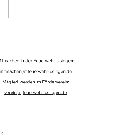
atz-Nr.: 055
itmachen in der Feuerwehr Usingen:
mitmachen(at)feuerwehr-usingen.de
Mitglied werden im Förderverein:
verein(at)feuerwehr-usingen.de
ie