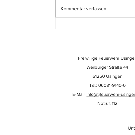
Kommentar verfassen...
Einsatz-Nr.: 057
Freiwillige Feuerwehr Usinge
Weilburger Straße 44
61250 Usingen
Tel.: 06081-9140-0
E-Mail:
info(at)feuerwehr-usinge
Notruf: 112
Unt