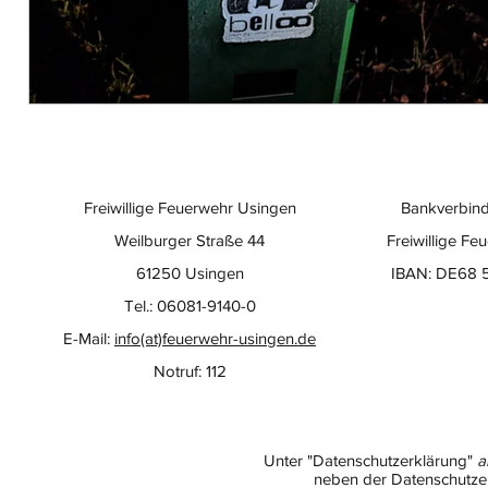
Freiwillige Feuerwehr Usingen
Bankverbind
Weilburger Straße 44
Freiwillige Fe
61250 Usingen
IBAN: DE68 
Tel.: 06081-9140-0
E-Mail:
info(at)feuerwehr-usingen.de
Notruf: 112
Unter "Datenschutzerklärung"
a
neben der Datenschutzer