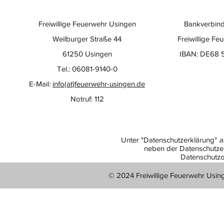
Freiwillige Feuerwehr Usingen
Bankverbind
Weilburger Straße 44
Freiwillige Fe
61250 Usingen
IBAN: DE68 
Tel.: 06081-9140-0
E-Mail:
info(at)feuerwehr-usingen.de
Notruf: 112
Unter "Datenschutzerklärung"
a
neben der Datenschutzer
Datenschutzo
© 2024 Freiwillige Feuerwehr Usin