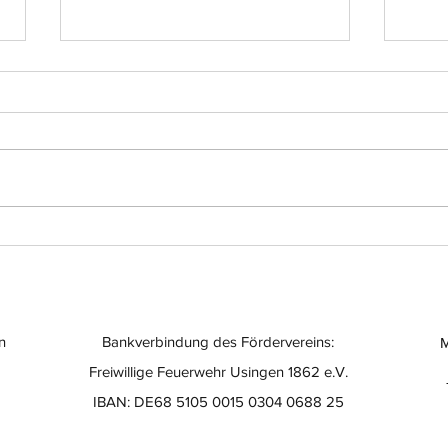
Einsatz-Nr.: 056
Eins
n
Bankverbindung des Fördervereins:
M
Freiwillige Feuerwehr Usingen 1862 e.V.
IBAN: DE68 5105 0015 0304 0688 25