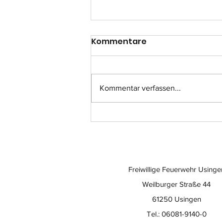
Kommentare
Kommentar verfassen...
Einsatz-Nr.: 057
Freiwillige Feuerwehr Usinge
Weilburger Straße 44
61250 Usingen
Tel.: 06081-9140-0