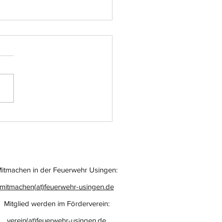
atz-Nr.: 055
itmachen in der Feuerwehr Usingen:
mitmachen(at)feuerwehr-usingen.de
Mitglied werden im Förderverein:
verein(at)feuerwehr-usingen.de