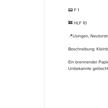
📟 F 1
🚒 HLF 10
📍Usingen, Neutorst
Beschreibung: Klein
Ein brennender Papie
Unbekannte gelöscht