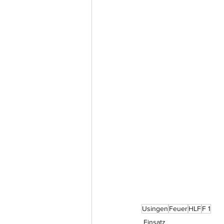
Usingen
Feuer
HLF
F 1
Einsatz