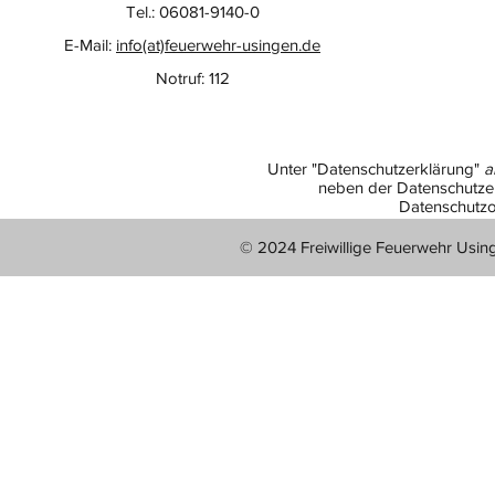
Tel.: 06081-9140-0
E-Mail:
info(at)feuerwehr-usingen.de
Notruf: 112
Unter "Datenschutzerklärung"
a
neben der Datenschutzer
Datenschutzo
© 2024 Freiwillige Feuerwehr Usin