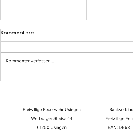
Kommentare
Kommentar verfassen...
Einsatz-Nr.: 057
Einsatz-Nr
Freiwillige Feuerwehr Usingen
Bankverbind
Weilburger Straße 44
Freiwillige Fe
61250 Usingen
IBAN: DE68 