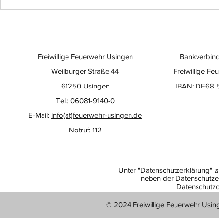
Einsatzübung im
Eine beso
Quarzitwerk: Feuerwehr
der Wert
testet neuen Großlüfter
Freiwillige Feuerwehr Usingen
Bankverbind
Weilburger Straße 44
Freiwillige Fe
61250 Usingen
IBAN: DE68 
Tel.: 06081-9140-0
E-Mail:
info(at)feuerwehr-usingen.de
Notruf: 112
Unter "Datenschutzerklärung"
a
neben der Datenschutzer
Datenschutzo
© 2024 Freiwillige Feuerwehr Usin