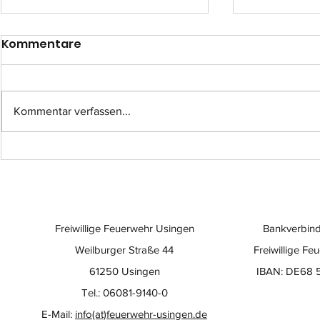
Kommentare
Kommentar verfassen...
Einsatzübung im
Eine beso
Quarzitwerk: Feuerwehr
der Wert
testet neuen Großlüfter
Freiwillige Feuerwehr Usingen
Bankverbind
Weilburger Straße 44
Freiwillige Fe
61250 Usingen
IBAN: DE68 
Tel.: 06081-9140-0
E-Mail:
info(at)feuerwehr-usingen.de