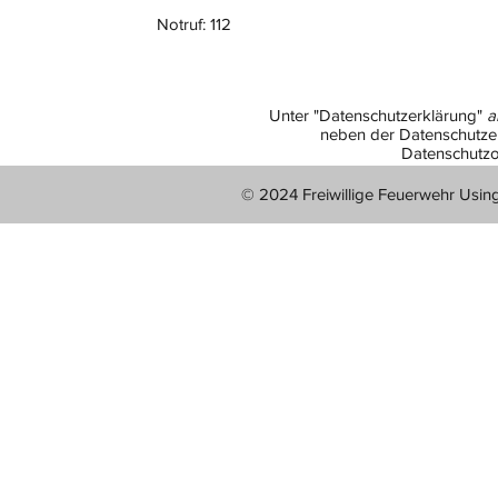
Notruf: 112
Unter "Datenschutzerklärung"
a
neben der Datenschutzer
Datenschutzo
© 2024 Freiwillige Feuerwehr Usin