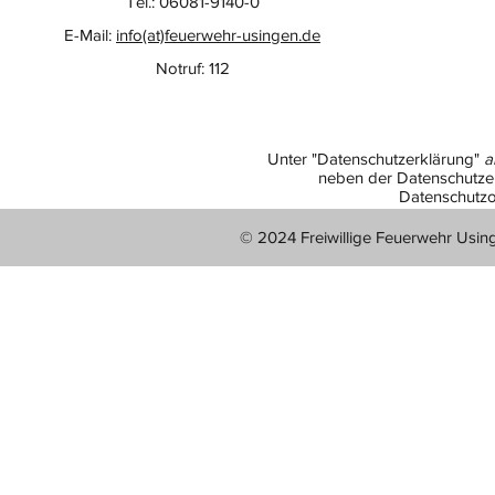
Tel.: 06081-9140-0
E-Mail:
info(at)feuerwehr-usingen.de
Notruf: 112
Unter "Datenschutzerklärung"
a
neben der Datenschutzer
Datenschutzo
© 2024 Freiwillige Feuerwehr Usin