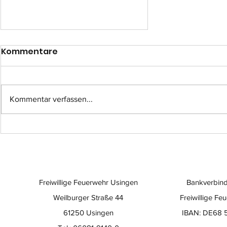
Kommentare
Kommentar verfassen...
Langanhaltender
Stromausfall - wo
erhalte ich Hilfe?
Freiwillige Feuerwehr Usingen
Bankverbind
Weilburger Straße 44
Freiwillige Fe
61250 Usingen
IBAN: DE68 