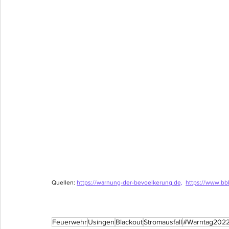
Quellen: 
https://warnung-der-bevoelkerung.de,
https://www.bb
Feuerwehr
Usingen
Blackout
Stromausfall
#Warntag202