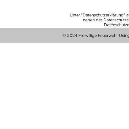
Unter "Datenschutzerklärung"
a
neben der Datenschutzer
Datenschutzo
© 2024 Freiwillige Feuerwehr Usin