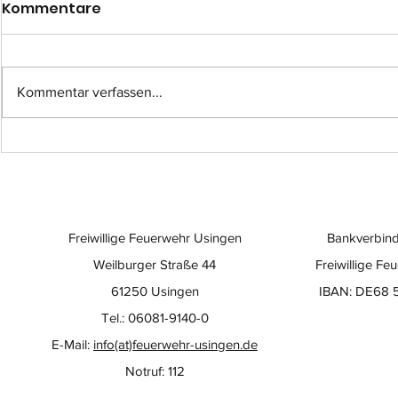
Kommentare
Kommentar verfassen...
Einsatzübung im
Eine beso
Quarzitwerk: Feuerwehr
der Wert
testet neuen Großlüfter
Freiwillige Feuerwehr Usingen
Bankverbind
Weilburger Straße 44
Freiwillige Fe
61250 Usingen
IBAN: DE68 
Tel.: 06081-9140-0
E-Mail:
info(at)feuerwehr-usingen.de
Notruf: 112