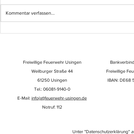
Kommentar verfassen...
Neue Bilder von der
Einsatzüb
Baustelle
Quarzitwe
testet ne
Freiwillige Feuerwehr Usingen
Bankverbind
Weilburger Straße 44
Freiwillige Fe
61250 Usingen
IBAN: DE68 
Tel.: 06081-9140-0
E-Mail:
info(at)feuerwehr-usingen.de
Notruf: 112
Unter "Datenschutzerklärung"
a