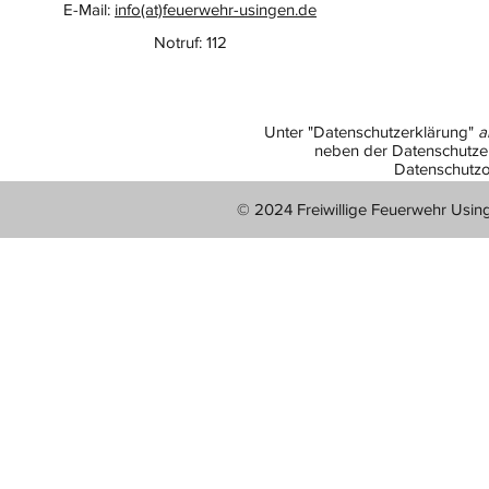
E-Mail:
info(at)feuerwehr-usingen.de
Notruf: 112
Unter "Datenschutzerklärung"
a
neben der Datenschutzer
Datenschutzo
© 2024 Freiwillige Feuerwehr Usin