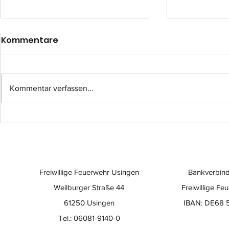
Kommentare
Kommentar verfassen...
Einsatzübung im
Eine beso
Quarzitwerk: Feuerwehr
der Wert
testet neuen Großlüfter
Freiwillige Feuerwehr Usingen
Bankverbind
Weilburger Straße 44
Freiwillige Fe
61250 Usingen
IBAN: DE68 
Tel.: 06081-9140-0